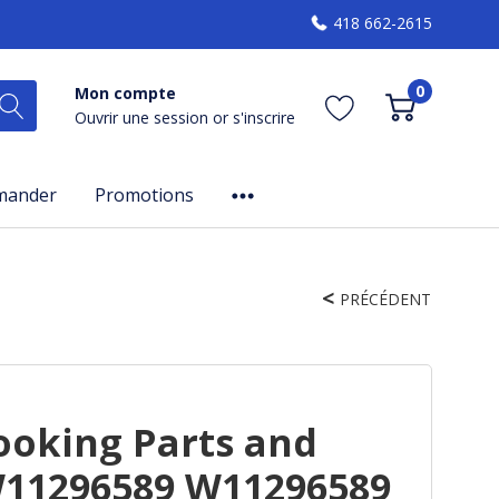
418 662-2615
0
Mon compte
Ouvrir une session
or
s'inscrire
mander
Promotions
PRÉCÉDENT
oking Parts and
W11296589 W11296589