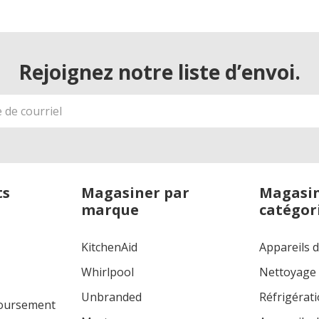
Rejoignez notre liste d’envoi.
ts
Magasiner par
Magasin
marque
catégor
KitchenAid
Appareils 
Whirlpool
Nettoyage
Unbranded
Réfrigérat
boursement