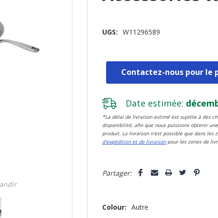
UGS:
W11296589
Contactez-nous pour le p
Date estimée:
décembr
*La délai de livraison estimé est sujette à des 
disponibilité, afin que nous puissions obtenir une
produit. La livraison n'est possible que dans les 
d'expédition et de livraison
pour les zones de livr
Dépêchez-
Partager:
vous!
randir
il
n’en
Colour:
Autre
reste