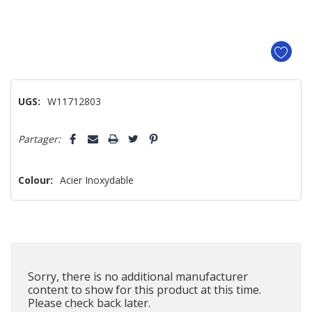
UGS:
W11712803
Dépêchez-
Partager:
vous!
il
n’en
Colour:
Acier Inoxydable
reste
plus
que
Sorry, there is no additional manufacturer
content to show for this product at this time.
Please check back later.