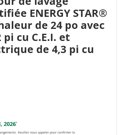
our de lavage
tifiée ENERGY STAR®
aleur de 24 po avec
pi cu C.E.I. et
trique de 4,3 pi cu
, 2026
*
changements. Veuillez nous appeler pour confirmer la