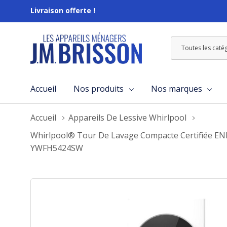
Livraison offerte !
Toutes
Rechercher
les
catégories
Accueil
Nos produits
Nos marques
Accueil
Appareils De Lessive Whirlpool
Whirlpool® Tour De Lavage Compacte Certifiée ENER
YWFH5424SW