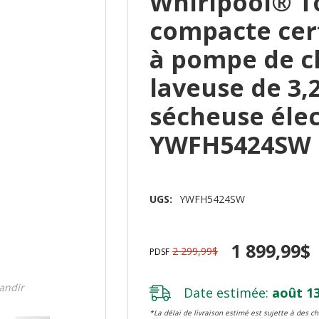
Whirlpool® T
compacte cer
à pompe de ch
laveuse de 3,2 
sécheuse élec
YWFH5424SW
UGS:
YWFH5424SW
1 899,99$
2 299,99$
PDSF
randir
Date estimée:
août 13
*La délai de livraison estimé est sujette à des 