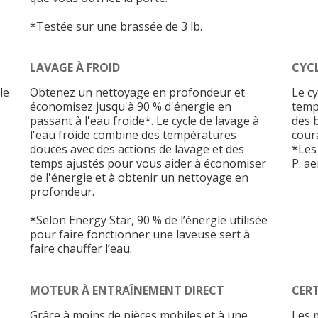
*Testée sur une brassée de 3 lb.
LAVAGE À FROID
CYC
le
Obtenez un nettoyage en profondeur et
Le c
économisez jusqu'à 90 % d'énergie en
temp
passant à l'eau froide*. Le cycle de lavage à
des 
l'eau froide combine des températures
cour
douces avec des actions de lavage et des
*Les 
temps ajustés pour vous aider à économiser
P. a
de l'énergie et à obtenir un nettoyage en
profondeur.
*Selon Energy Star, 90 % de l’énergie utilisée
pour faire fonctionner une laveuse sert à
faire chauffer l’eau.
MOTEUR À ENTRAÎNEMENT DIRECT
CERT
Grâce à moins de pièces mobiles et à une
Les 