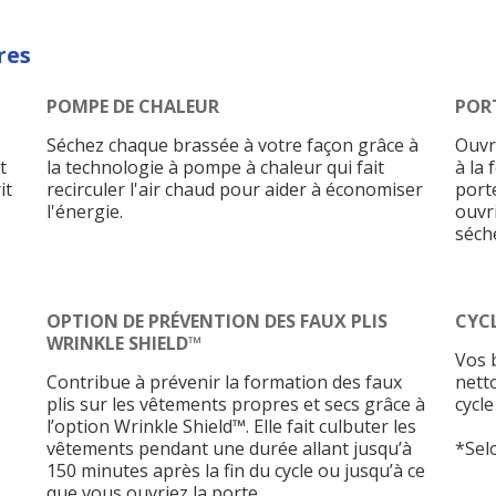
res
POMPE DE CHALEUR
POR
Séchez chaque brassée à votre façon grâce à
Ouvr
t
la technologie à pompe à chaleur qui fait
à la 
it
recirculer l'air chaud pour aider à économiser
port
l'énergie.
ouvri
séch
OPTION DE PRÉVENTION DES FAUX PLIS
CYCL
WRINKLE SHIELD™
Vos b
Contribue à prévenir la formation des faux
nett
plis sur les vêtements propres et secs grâce à
cycle
l’option Wrinkle Shield™. Elle fait culbuter les
vêtements pendant une durée allant jusqu’à
*Sel
150 minutes après la fin du cycle ou jusqu’à ce
que vous ouvriez la porte.