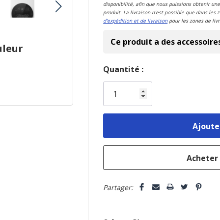
disponibilité, afin que nous puissions obtenir une
produit. La livraison n'est possible que dans les 
d'expédition et de livraison
pour les zones de livr
Ce produit a des accessoire
uleur
Dépêchez-
Quantité :
vous!
il
n’en
reste
plus
que
Partager: