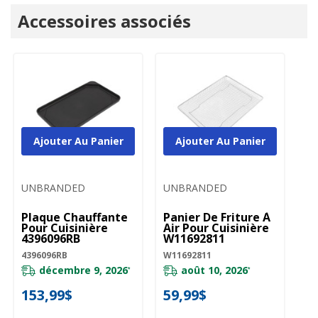
Onglet
Accessoires associés
personnalisé
Ajouter Au Panier
Ajouter Au Panier
UNBRANDED
UNBRANDED
Plaque Chauffante
Panier De Friture À
Pour Cuisinière
Air Pour Cuisinière
4396096RB
W11692811
4396096RB
W11692811
décembre 9, 2026
août 10, 2026
*
*
153,99$
59,99$