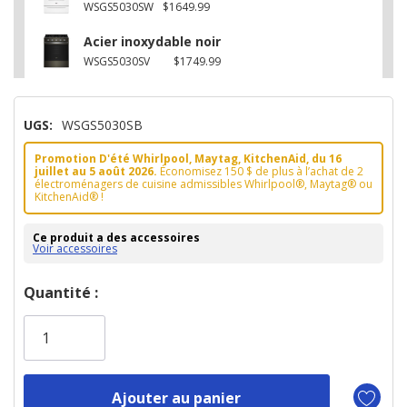
WSGS5030SW
$1649.99
Acier inoxydable noir
WSGS5030SV
$1749.99
UGS:
WSGS5030SB
Promotion D'été Whirlpool, Maytag, KitchenAid, du 16
juillet au 5 août 2026.
Économisez 150 $ de plus à l’achat de 2
électroménagers de cuisine admissibles Whirlpool®, Maytag® ou
KitchenAid® !
Ce produit a des accessoires
Voir accessoires
Dépêchez-
Quantité :
vous!
il
n’en
reste