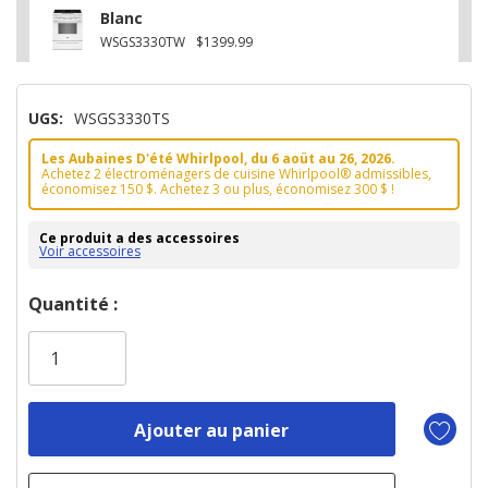
Blanc
WSGS3330TW
$1399.99
UGS:
WSGS3330TS
Les Aubaines D'été Whirlpool, du 6 aoüt au 26, 2026.
Achetez 2 électroménagers de cuisine Whirlpool® admissibles,
économisez 150 $. Achetez 3 ou plus, économisez 300 $ !
Ce produit a des accessoires
Voir accessoires
Dépêchez-
Quantité :
vous!
il
n’en
reste
plus
que