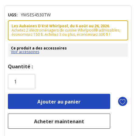
UGS:
YWSES4530TW
Les Aubaines D'été Whirlpool, du 6 aoüt au 26, 2026.
Achetez 2 électroménagers de cuisine Whirlpool® admissibles,
économisez 150 $. Achetez 3 ou plus, économisez 300 $ !
Ce produit a des accessoires
Voir accessoires
Dépêchez-
Quantité :
vous!
il
n’en
reste
plus
que