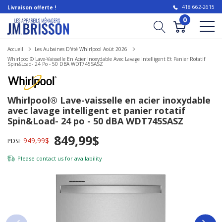
418 662-2615
Livraison offerte !
0
Accueil
Les Aubaines D'été Whirlpool Aoüt 2026
Whirlpool® Lave-Vaisselle En Acier Inoxydable Avec Lavage Intelligent Et Panier Rotatif
Spin&Load- 24 Po - 50 DBA WDT745SASZ
Whirlpool® Lave-vaisselle en acier inoxydable
avec lavage intelligent et panier rotatif
Spin&Load- 24 po - 50 dBA WDT745SASZ
849,99$
949,99$
PDSF
Please
contact us
for availability