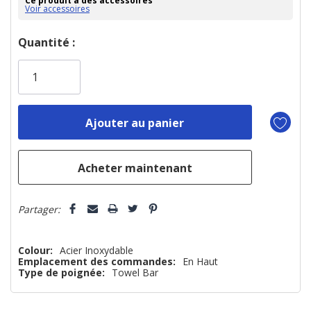
Ce produit a des accessoires
Voir accessoires
Dépêchez-
Quantité :
vous!
il
n’en
reste
plus
que
Partager:
Colour:
Acier Inoxydable
Emplacement des commandes:
En Haut
Type de poignée:
Towel Bar