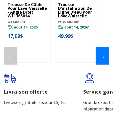
Trousse De Câble
Trousse
Ra
Pour Lave-Vaisselle
D'installation De
D’
- Angle Droit
Ligne D'eau Pour
Va
W11365014
Lave-Vaisselle
W
W10278635RP
W11365014
W10278635RP
W1
août 14, 2026
août 14, 2026
*
*
17,99$
49,99$
1
←
→
Livraison offerte
Service gar
Livraison gratuite secteur LSJ-Est
Grande expertis
réparation dep