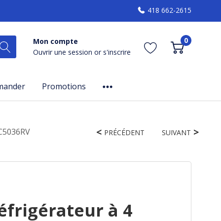
418 662-2615
0
Mon compte
Ouvrir une session
or
s'inscrire
mander
Promotions
MC5036RV
PRÉCÉDENT
SUIVANT
frigérateur à 4