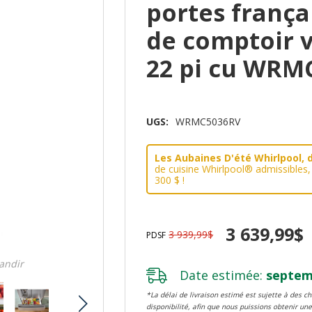
portes frança
de comptoir v
22 pi cu WRM
UGS:
WRMC5036RV
Les Aubaines D'été Whirlpool, d
de cuisine Whirlpool® admissibles
300 $ !
3 639,99$
3 939,99$
PDSF
randir
Date estimée:
septemb
*La délai de livraison estimé est sujette à des 
disponibilité, afin que nous puissions obtenir une