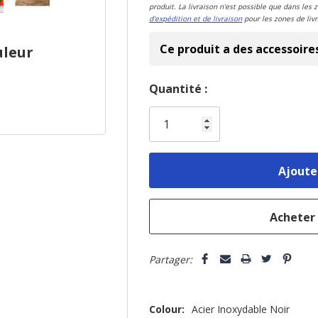
produit. La livraison n'est possible que dans les 
d'expédition et de livraison
pour les zones de livr
Ce produit a des accessoire
uleur
Dépêchez-
Quantité :
vous!
il
n’en
reste
plus
que
Partager:
Colour:
Acier Inoxydable Noir