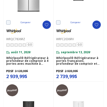
Comparer
Comparer
WRQC7836RZ
WRFC2036RV
0.0
0.0
août 11, 2026
septembre 13, 2026
*
*
Whirlpool® Réfrigérateur à
Whirlpool® Réfrigérateur à
profondeur de comptoir à 4
portes françaises,
portes avec machine à
profondeur de comptoir et
glaçons dans la porte de 36
congélateur inférieur - 36po
po WRQC7836RZ
- 20picu WRFC2036RV
PDSF
3 139,99$
PDSF
2 939,99$
2 939,99$
2 739,99$
Promo!
Promo!