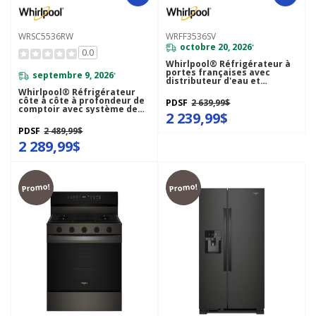
WRSC5536RW
WRFF3536SV
octobre 20, 2026
*
0.0
Whirlpool® Réfrigérateur à
portes françaises avec
septembre 9, 2026
*
distributeur d'eau et
machine à glaçons dans la
Whirlpool® Réfrigérateur
porte - 36 po - 30 pi cu
côte à côte à profondeur de
PDSF
2 639,99$
WRFF3536SV
comptoir avec système de
2 239,99$
refroidissement TruCool™ -
36 pi cu WRSC5536RW
PDSF
2 489,99$
2 289,99$
Promo!
Promo!