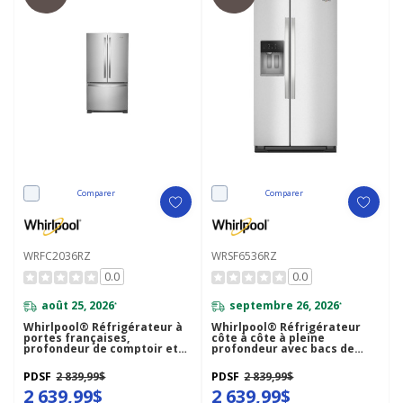
Comparer
Comparer
WRFC2036RZ
WRSF6536RZ
0.0
0.0
août 25, 2026
septembre 26, 2026
*
*
Whirlpool® Réfrigérateur à
Whirlpool® Réfrigérateur
portes françaises,
côte à côte à pleine
profondeur de comptoir et
profondeur avec bacs de
congélateur inférieur - 36po
préparation et de
- 20picu WRFC2036RZ
rangement - 36 pi cu
PDSF
2 839,99$
PDSF
2 839,99$
WRSF6536RZ
2 639,99$
2 639,99$