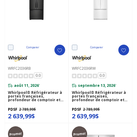
Comparer
Comparer
WRFC2036RB
WRFC2036RW
0.0
0.0
août 11, 2026
septembre 13, 2026
*
*
Whirlpool® Réfrigérateur à
Whirlpool® Réfrigérateur à
portes françaises,
portes françaises,
profondeur de comptoir et
profondeur de comptoir et
congélateur inférieur - 36po
congélateur inférieur - 36po
- 20picu WRFC2036RB
- 20picu WRFC2036RW
PDSF
2 789,99$
PDSF
2 789,99$
2 639,99$
2 639,99$
Promo!
Promo!