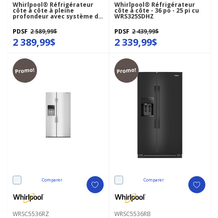
Whirlpool® Réfrigérateur
Whirlpool® Réfrigérateur
côte à côte à pleine
côte à côte - 36 po - 25 pi cu
profondeur avec système de
WRS325SDHZ
refroidissement TruCool™ -
36 pi cu WRSF5536RW
PDSF
2 589,99$
PDSF
2 439,99$
2 389,99$
2 339,99$
Promo!
Promo!
Comparer
Comparer
WRSC5536RZ
WRSC5536RB