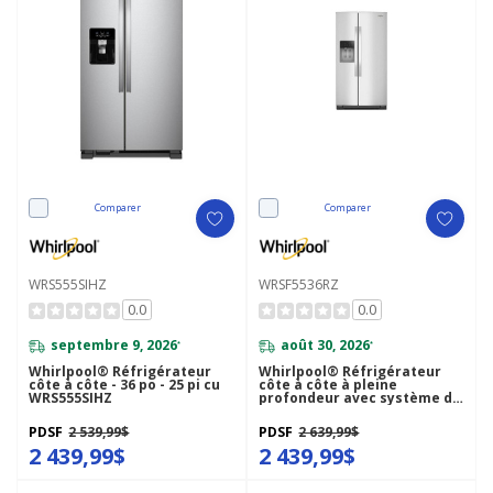
Comparer
Comparer
WRS555SIHZ
WRSF5536RZ
0.0
0.0
septembre 9, 2026
août 30, 2026
*
*
Whirlpool® Réfrigérateur
Whirlpool® Réfrigérateur
côte à côte - 36 po - 25 pi cu
côte à côte à pleine
WRS555SIHZ
profondeur avec système de
refroidissement TruCool™ -
36 pi cu WRSF5536RZ
PDSF
2 539,99$
PDSF
2 639,99$
2 439,99$
2 439,99$