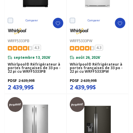
Comparer
Comparer
WRFF5333PB
WRFF5333PW
4.3
4.3
septembre 13, 2026
août 26, 2026
*
*
Whirlpool® Réfrigérateur à
Whirlpool® Réfrigérateur à
portes françaises de 33 po -
portes françaises de 33 po -
22 pi cu WRFF5333PB
22 pi cu WRFF5333PW
PDSF
2 639,99$
PDSF
2 639,99$
2 439,99$
2 439,99$
Promo!
Promo!