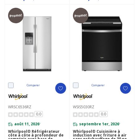
Promo!
Promo!
Comparer
Comparer
WRSC6536RZ
WSIS5030RZ
0.0
0.0
août 11, 2026
septembre 1er, 2026
*
*
Whirlpool® Réfrigérateur
Whirlpool® Cuisinière à
côte à côte à profondeur de
induction avec friture à air
comptoir avec bacs de
sans préchauffage de 30 po