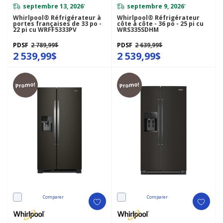
septembre 13, 2026
septembre 9, 2026
*
*
Whirlpool® Réfrigérateur à
Whirlpool® Réfrigérateur
portes françaises de 33 po -
côte à côte - 36 po - 25 pi cu
22 pi cu WRFF5333PV
WRS335SDHM
PDSF
2 789,99$
PDSF
2 639,99$
2 539,99$
2 539,99$
Promo!
Promo!
Comparer
Comparer