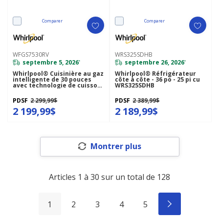
Comparer
Comparer
WFGS7530RV
WRS325SDHB
septembre 5, 2026
septembre 26, 2026
*
*
Whirlpool® Cuisinière au gaz
Whirlpool® Réfrigérateur
intelligente de 30 pouces
côte à côte - 36 po - 25 pi cu
avec technologie de cuisson
WRS325SDHB
à air, auto-
nettoyage/netoyage à la
PDSF
2 299,99$
PDSF
2 389,99$
vapeur, préchauffage rapide
avec capacité de 5.3 pi cu
2 199,99$
2 189,99$
WFGS7530RV
Montrer plus
Articles
1
à
30
sur un total de
128
1
2
3
4
5