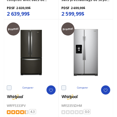
préparation et de
WSIS5030RZ
rangement - 36 pi cu
PDSF
2 839,99$
PDSF
2 699,99$
WRSC6536RZ
2 639,99$
2 599,99$
Promo!
Promo!
Comparer
Comparer
WRFF5333PV
WRS335SDHM
4.3
0.0