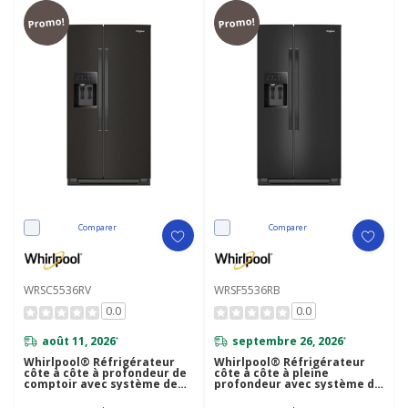
Promo!
Promo!
Comparer
Comparer
WRSC5536RV
WRSF5536RB
0.0
0.0
août 11, 2026
septembre 26, 2026
*
*
Whirlpool® Réfrigérateur
Whirlpool® Réfrigérateur
côte à côte à profondeur de
côte à côte à pleine
comptoir avec système de
profondeur avec système de
refroidissement TruCool™ -
refroidissement TruCool™ -
36 pi cu WRSC5536RV
36 pi cu WRSF5536RB