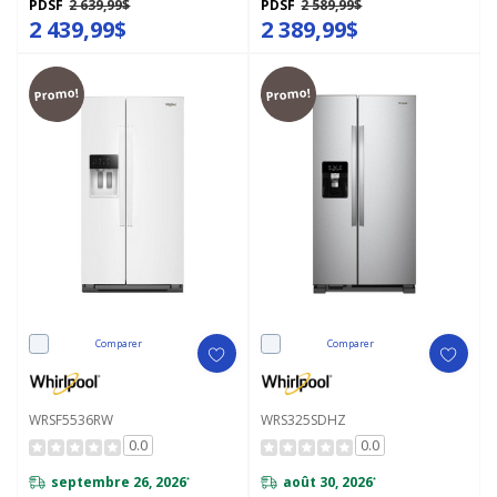
PDSF
2 639,99$
PDSF
2 589,99$
2 439,99$
2 389,99$
Promo!
Promo!
Comparer
Comparer
WRSF5536RW
WRS325SDHZ
0.0
0.0
septembre 26, 2026
août 30, 2026
*
*