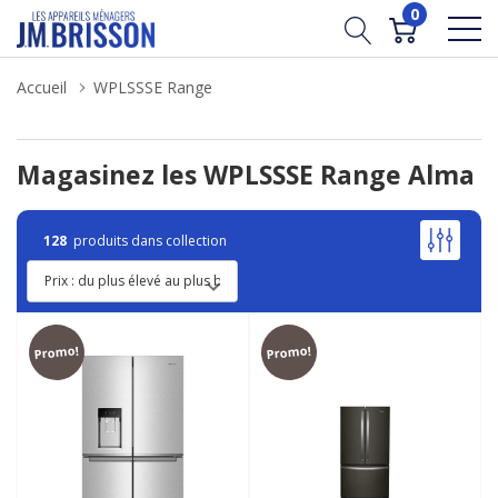
0
Accueil
WPLSSSE Range
Magasinez les WPLSSSE Range Alma
128
produits dans collection
Promo!
Promo!