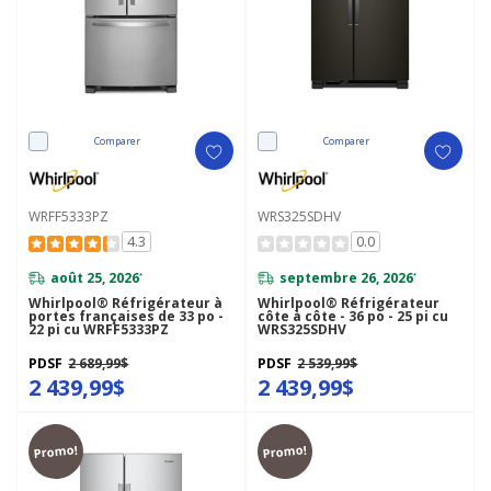
Comparer
Comparer
WRFF5333PZ
WRS325SDHV
4.3
0.0
août 25, 2026
septembre 26, 2026
*
*
Whirlpool® Réfrigérateur à
Whirlpool® Réfrigérateur
portes françaises de 33 po -
côte à côte - 36 po - 25 pi cu
22 pi cu WRFF5333PZ
WRS325SDHV
PDSF
2 689,99$
PDSF
2 539,99$
2 439,99$
2 439,99$
Promo!
Promo!