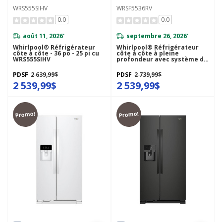
WRS555SIHV
WRSF5536RV
0.0
0.0
août 11, 2026
septembre 26, 2026
*
*
Whirlpool® Réfrigérateur
Whirlpool® Réfrigérateur
côte à côte - 36 po - 25 pi cu
côte à côte à pleine
WRS555SIHV
profondeur avec système de
refroidissement TruCool™ -
36 pi cu WRSF5536RV
PDSF
2 639,99$
PDSF
2 739,99$
2 539,99$
2 539,99$
Promo!
Promo!