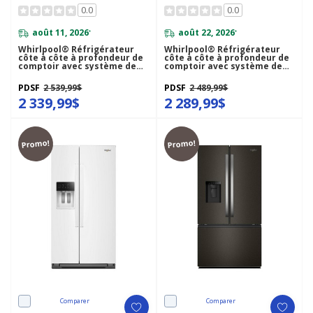
0.0
0.0
août 11, 2026
août 22, 2026
*
*
Whirlpool® Réfrigérateur
Whirlpool® Réfrigérateur
côte à côte à profondeur de
côte à côte à profondeur de
comptoir avec système de
comptoir avec système de
refroidissement TruCool™ -
refroidissement TruCool™ -
36 pi cu WRSC5536RZ
36 pi cu WRSC5536RB
PDSF
2 539,99$
PDSF
2 489,99$
2 339,99$
2 289,99$
Promo!
Promo!
Comparer
Comparer