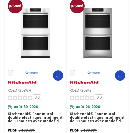
Promo!
Promo!
Comparer
Comparer
KOED730SWH
KOED730SPS
0.0
0.0
août 30, 2026
août 26, 2026
*
*
Kitchenaid® Four mural
Kitchenaid® Four mural
double électrique intelligent
double électrique intelligent
de 30 pouces avec modes de
de 30 pouces avec modes de
cuisson assistée - Blanc
cuisson assistée - Fini
KOED730SWH
PrintShield™ KOED730SPS
PDSF
5 199,99$
PDSF
5 199,99$