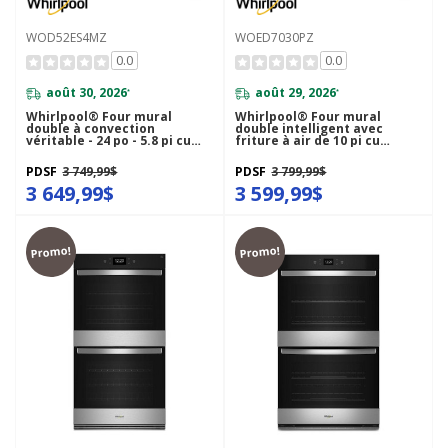
WOD52ES4MZ
WOED7030PZ
0.0
0.0
août 30, 2026
août 29, 2026
*
*
Whirlpool® Four mural
Whirlpool® Four mural
double à convection
double intelligent avec
véritable - 24 po - 5.8 pi cu
friture à air de 10 pi cu
WOD52ES4MZ
WOED7030PZ
PDSF
3 749,99$
PDSF
3 799,99$
3 649,99$
3 599,99$
Promo!
Promo!