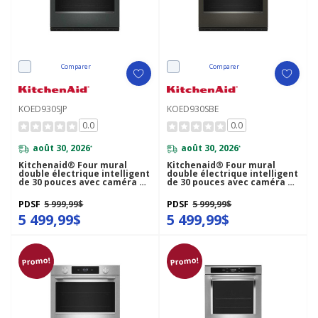
Comparer
Comparer
KOED930SJP
KOED930SBE
0.0
0.0
août 30, 2026
août 30, 2026
*
*
Kitchenaid® Four mural
Kitchenaid® Four mural
double électrique intelligent
double électrique intelligent
de 30 pouces avec caméra de
de 30 pouces avec caméra de
cuisson intelligente - Fini
cuisson intelligente - Fini
Genévrier KOED930SJP
minerai noir KOED930SBE
PDSF
5 999,99$
PDSF
5 999,99$
5 499,99$
5 499,99$
Promo!
Promo!