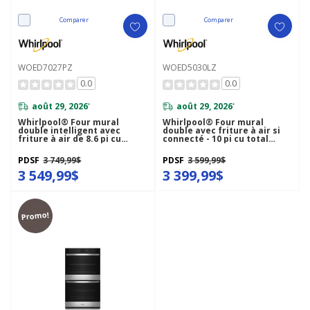
Comparer
Comparer
WOED7027PZ
WOED5030LZ
0.0
0.0
août 29, 2026
août 29, 2026
*
*
Whirlpool® Four mural
Whirlpool® Four mural
double intelligent avec
double avec friture à air si
friture à air de 8.6 pi cu
connecté - 10 pi cu total
WOED7027PZ
WOED5030LZ
PDSF
3 749,99$
PDSF
3 599,99$
3 549,99$
3 399,99$
Promo!