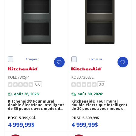
Comparer
Comparer
KOED730SJP
KOED730SBE
0.0
0.0
août 26, 2026
août 30, 2026
*
*
Kitchenaid® Four mural
Kitchenaid® Four mural
double électrique intelligent
double électrique intelligent
de 30 pouces avec modes de
de 30 pouces avec modes de
cuisson assistée - Genévrier
cuisson assistée - Minerai
KOED730SJP
noir KOED730SBE
PDSF
5 399,99$
PDSF
5 399,99$
4 999,99$
4 999,99$