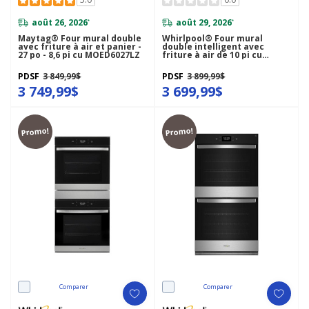
août 26, 2026
août 29, 2026
*
*
Maytag® Four mural double
Whirlpool® Four mural
avec friture à air et panier -
double intelligent avec
27 po - 8,6 pi cu MOED6027LZ
friture à air de 10 pi cu
WOED7030PV
PDSF
3 849,99$
PDSF
3 899,99$
3 749,99$
3 699,99$
Promo!
Promo!
Comparer
Comparer