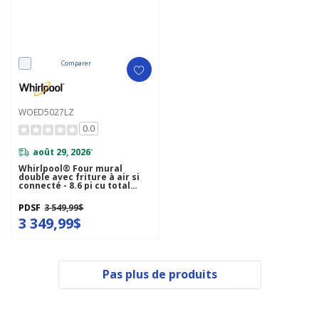
Comparer
WOED5027LZ
0.0
août 29, 2026
*
Whirlpool® Four mural
double avec friture à air si
connecté - 8.6 pi cu total
WOED5027LZ
PDSF
3 549,99$
3 349,99$
Pas plus de produits