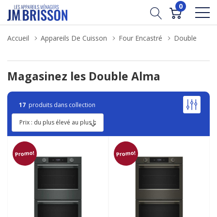
0
Accueil
Appareils De Cuisson
Four Encastré
Double
Magasinez les Double Alma
17
produits dans collection
Promo!
Promo!