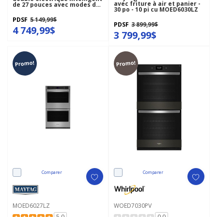
avec friture à air et panier -
de 27 pouces avec modes de
30 po - 10 pi cu MOED6030LZ
cuisson assistée - Fini
PrintShield™ KOED727SPS
PDSF
5 149,99$
PDSF
3 899,99$
4 749,99$
3 799,99$
Promo!
Promo!
Comparer
Comparer
MOED6027LZ
WOED7030PV
5.0
0.0