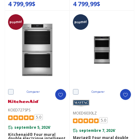
4 799,99$
4 799,99$
Promo!
Promo!
Comparer
Comparer
KOED727SPS
MOED6030LZ
5.0
5.0
septembre 5, 2026
*
septembre 7, 2026
*
Kitchenaid® Four mural
Maytag® Four mural double
double électrique intelligent