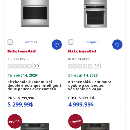
Comparer
Comparer
KOED930SPS
KODC504PPS
0.0
0.0
août 14, 2026
août 14, 2026
*
*
Kitchenaid® Four mural
Kitchenaid® Four mural
double électrique intelligent
double à convection
de 30 pouces avec caméra de
véritable de 24 po
cuisson intelligente - Fini
KODC504PPS
PrintShield™ KOED930SPS
PDSF
5 799,99$
PDSF
5 399,99$
5 299,99$
4 999,99$
Promo!
Promo!