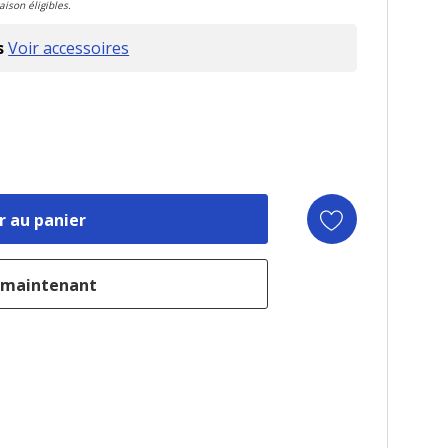
aison éligibles.
s
Voir accessoires