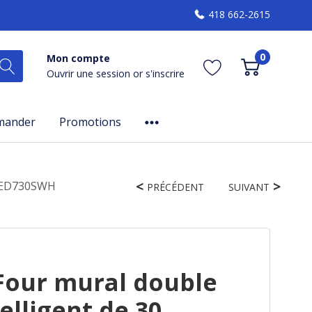
418 662-2615
0
Mon compte
Ouvrir une session
or
s'inscrire
mander
Promotions
 KOED730SWH
PRÉCÉDENT
SUIVANT
Four mural double
elligent de 30