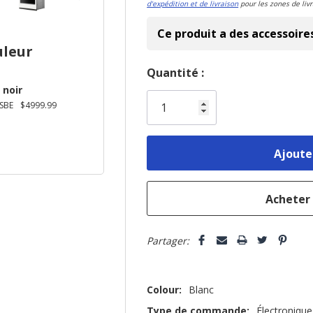
d'expédition et de livraison
pour les zones de livr
Ce produit a des accessoire
uleur
Dépêchez-
Quantité :
 noir
vous!
SBE
$4999.99
il
n’en
reste
plus
que
Partager:
Colour:
Blanc
Type de commande:
Électronique