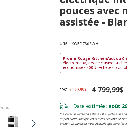
pouces avec 
assistée - B
UGS:
KOED730SWH
Promo Rouge KitchenAid, du 6 
électroménagers de cuisine Kitche
économisez 800 $. Achetez 5 ou pl
4 799,99$
5 199,99$
PDSF
Date estimée:
août 29
randir
*La délai de livraison estimé est sujette à des 
disponibilité, afin que nous puissions obtenir une
produit. La livraison n'est possible que dans les 