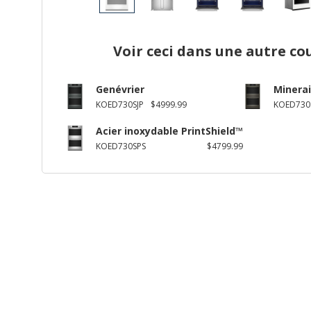
Voir ceci dans une autre co
Genévrier
Minerai
KOED730SJP
$4999.99
KOED730
Acier inoxydable PrintShield™
KOED730SPS
$4799.99