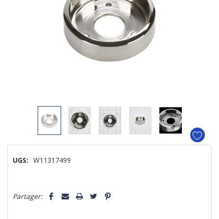
UGS:
W11317499
Dépêchez-
Partager:
vous!
il