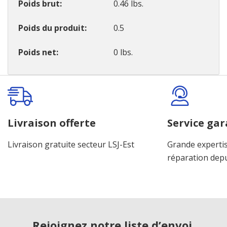
Poids brut
0.46 lbs.
Poids du produit
0.5
Poids net
0 lbs.
Onglet
personnalisé
Livraison offerte
Service gar
Livraison gratuite secteur LSJ-Est
Grande expertis
réparation dep
Rejoignez notre liste d’envoi.