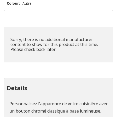
n’en
Colour:
Autre
reste
plus
que
Sorry, there is no additional manufacturer
content to show for this product at this time.
Please check back later.
Details
Personnalisez l'apparence de votre cuisinière avec
un bouton chromé classique à base lumineuse.