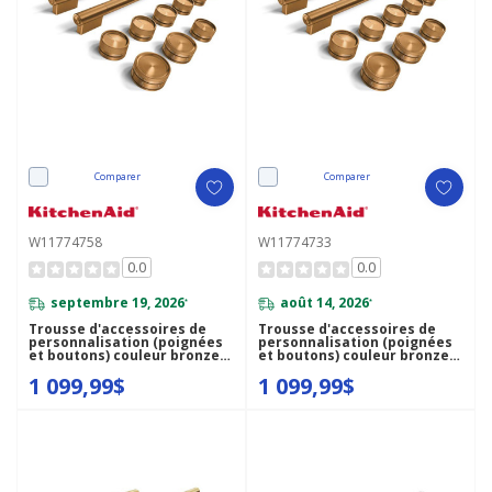
Comparer
Comparer
W11774758
W11774733
0.0
0.0
septembre 19, 2026
août 14, 2026
*
*
Trousse d'accessoires de
Trousse d'accessoires de
personnalisation (poignées
personnalisation (poignées
et boutons) couleur bronze
et boutons) couleur bronze
pour cuisinière au gaz de
pour cuisinière
1 099,99$
1 099,99$
style commercial de 48 po
bicombustible de style
KitchenAid® W11774758
commercial de 48 po
KitchenAid® W11774733