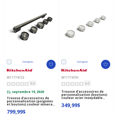
Comparer
Comparer
W11774723
W11774761
0.0
0.0
Trousse d'accessoires de
septembre 19, 2026
*
personnalisation (boutons)
couleur acier inoxydable
Trousse d'accessoires de
pour table de cuisson au gaz
personnalisation (poignées
349,99$
KitchenAid® W11774761
et boutons) couleur minerai
noir pour cuisinière
799,99$
bicombustible de style
commercial de 30 po
KitchenAid® W11774723