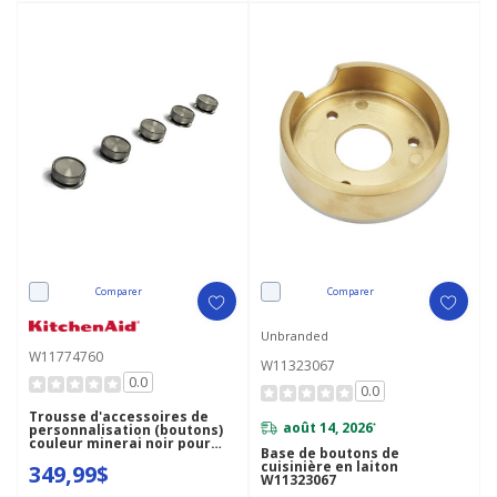
Comparer
Comparer
Unbranded
W11774760
W11323067
0.0
0.0
Trousse d'accessoires de
août 14, 2026
personnalisation (boutons)
*
couleur minerai noir pour
Base de boutons de
table de cuisson au gaz
cuisinière en laiton
349,99$
KitchenAid® W11774760
W11323067