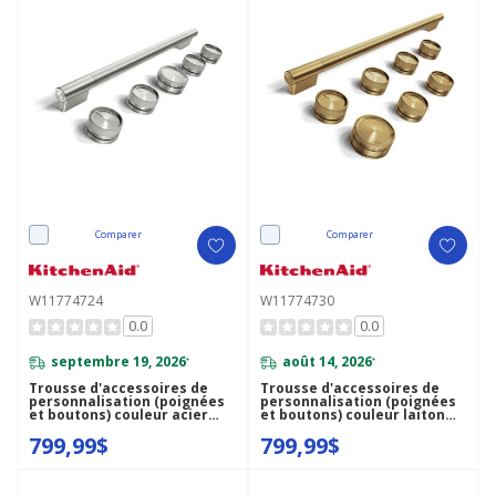
Comparer
Comparer
W11774724
W11774730
0.0
0.0
septembre 19, 2026
août 14, 2026
*
*
Trousse d'accessoires de
Trousse d'accessoires de
personnalisation (poignées
personnalisation (poignées
et boutons) couleur acier
et boutons) couleur laiton
inoxydable pour cuisinière
pour cuisinière
799,99$
799,99$
bicombustible de style
bicombustible de style
commercial de 30 po
commercial de 36 po
KitchenAid® W11774724
KitchenAid® W11774730