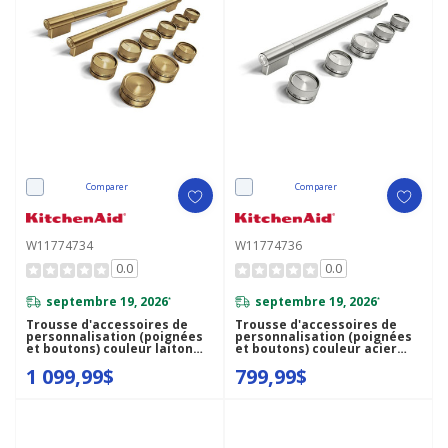
Comparer
Comparer
W11774734
W11774736
0.0
0.0
septembre 19, 2026
septembre 19, 2026
*
*
Trousse d'accessoires de
Trousse d'accessoires de
personnalisation (poignées
personnalisation (poignées
et boutons) couleur laiton
et boutons) couleur acier
pour cuisinière
inoxydable pour cuisinière à
1 099,99$
799,99$
bicombustible de style
induction de style
commercial de 48 po
commercial de 30 po
KitchenAid® W11774734
KitchenAid® W11774736