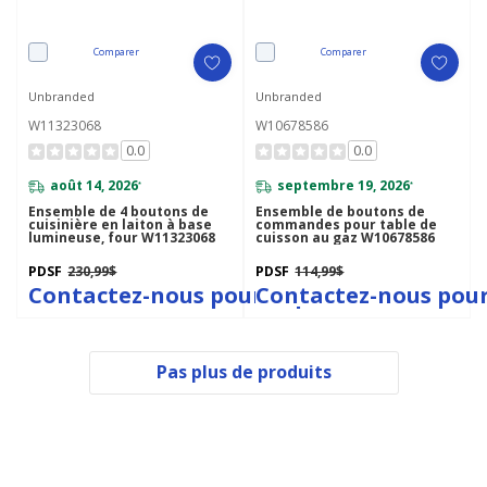
Comparer
Comparer
Unbranded
Unbranded
W11323068
W10678586
0.0
0.0
août 14, 2026
septembre 19, 2026
*
*
Ensemble de 4 boutons de
Ensemble de boutons de
cuisinière en laiton à base
commandes pour table de
lumineuse, four W11323068
cuisson au gaz W10678586
PDSF
230,99$
PDSF
114,99$
Contactez-nous pour le prix
Contactez-nous pour
Pas plus de produits