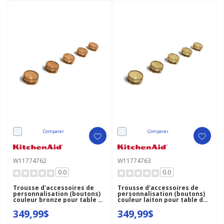
Comparer
Comparer
W11774762
W11774763
0.0
0.0
Trousse d'accessoires de
Trousse d'accessoires de
personnalisation (boutons)
personnalisation (boutons)
couleur bronze pour table de
couleur laiton pour table de
cuisson au gaz KitchenAid®
cuisson au gaz KitchenAid®
349,99$
349,99$
W11774762
W11774763