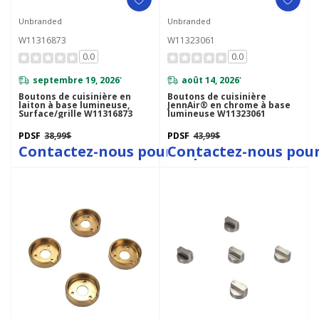
Unbranded
Unbranded
W11316873
W11323061
0.0
0.0
septembre 19, 2026
août 14, 2026
*
*
Boutons de cuisinière en
Boutons de cuisinière
laiton à base lumineuse,
JennAir® en chrome à base
Surface/grille W11316873
lumineuse W11323061
PDSF
38,99$
PDSF
43,99$
Contactez-nous pour le prix
Contactez-nous pour