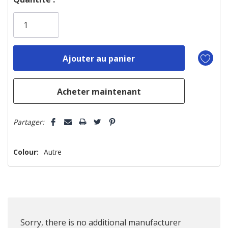
vous!
il
n’en
reste
plus
que
Partager:
Colour:
Autre
Sorry, there is no additional manufacturer