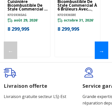
Cuisinière
Bicombustible De
Cu
Bicombustible De
Style Commercial À
Bi
Style Commercial À
6 Brûleurs Avec
St
6 Brûleurs Avec
Mode De Friture À
6 
KFDS936SAG
KFDS936SBE
KF
Mode De Friture À
Air Sans
Mo
Air Sans
Préchauffage
Ai
août 29, 2026
octobre 31, 2026
*
*
Préchauffage De 36
KitchenAid® De 36
Pr
Po KFDS936SAG
Po KFDS936SBE
P
8 299,99$
8 299,99$
8
←
→
Livraison offerte
Service gar
Livraison gratuite secteur LSJ-Est
Grande expertis
réparation dep