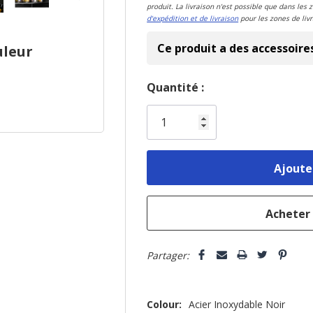
produit. La livraison n'est possible que dans les 
d'expédition et de livraison
pour les zones de livr
Ce produit a des accessoire
uleur
Dépêchez-
Quantité :
vous!
il
n’en
reste
plus
que
Partager:
Colour:
Acier Inoxydable Noir