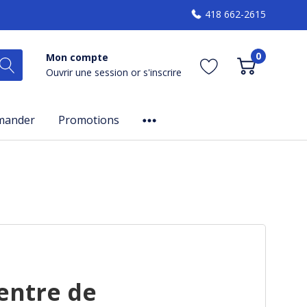
418 662-2615
0
Mon compte
Ouvrir une session
or
s'inscrire
mander
Promotions
entre de