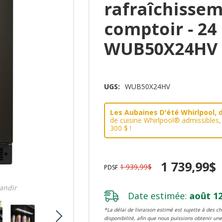
rafraîchissem
comptoir - 24 
WUB50X24HV
UGS:
WUB50X24HV
Les Aubaines D'été Whirlpool, d
de cuisine Whirlpool® admissibles
300 $ !
1 739,99$
1 939,99$
PDSF
randir
Date estimée:
août 12
*La délai de livraison estimé est sujette à des 
disponibilité, afin que nous puissions obtenir une