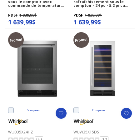
sous le comptoir avec
rafraîchissement sous le
commande de température
comptoir - 24 po - 5.2 pi cu
personnalisée - 24 po
WUB50X24HZ
WUW35X24DS
PDSF
1 839,99$
PDSF
1 839,99$
1 639,99$
1 639,99$
Promo!
Promo!
Comparer
Comparer
WUB35X24HZ
WUW35X15DS
0.0
0.0