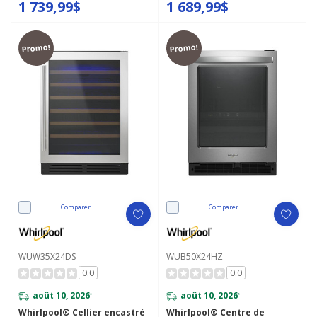
1 739,99$
1 689,99$
Promo!
Promo!
Comparer
Comparer
WUW35X24DS
WUB50X24HZ
0.0
0.0
août 10, 2026
août 10, 2026
*
*
Whirlpool® Cellier encastré
Whirlpool® Centre de