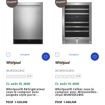
Promo!
Promo!
Comparer
Comparer
WUR35X24HZ
WUW55X24HS
0.0
0.0
août 25, 2026
août 10, 2026
*
*
Whirlpool® Réfrigérateur
Whirlpool® Cellier sous le
sous le comptoir avec
comptoir avec 46 bouteilles -
poignée style porte-
24 po WUW55X24HS
serviette - 24 po - 5.1 pi cu
WUR35X24HZ
PDSF
1 939,99$
PDSF
1 889,99$