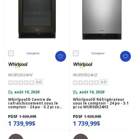
Comparer
Comparer
WUB50X24HV
WUR50X24HZ
0.0
0.0
août 10, 2026
août 10, 2026
*
*
Whirlpool® Centre de
Whirlpool® Réfrigérateur
rafraîchissement sous le
sous le comptoir - 24 po - 5.1
comptoir - 24 po - 5.2 pi cu
pi cu WUR50X24HZ
WUB50X24HV
PDSF
1 939,99$
PDSF
1 939,99$
1 739,99$
1 739,99$