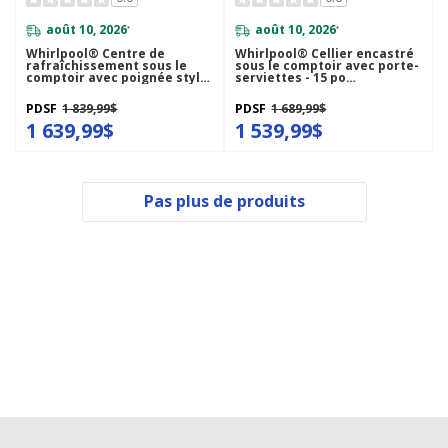
août 10, 2026
août 10, 2026
*
*
Whirlpool® Centre de
Whirlpool® Cellier encastré
rafraîchissement sous le
sous le comptoir avec porte-
comptoir avec poignée style
serviettes - 15 po
porte-serviette - 24 po - 5.2
WUW35X15DS
pi cu WUB35X24HZ
PDSF
1 839,99$
PDSF
1 689,99$
1 639,99$
1 539,99$
Pas plus de produits