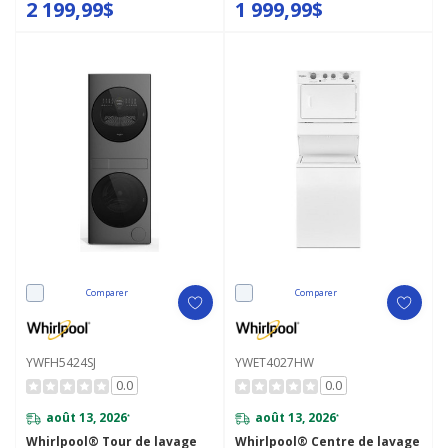
de nettoyage UV et Système
2 199,99$
1 999,99$
de ventilation FreshFlow™
YWEF5727TW
Comparer
Comparer
YWFH5424SJ
YWET4027HW
0.0
0.0
août 13, 2026
août 13, 2026
*
*
Whirlpool® Tour de lavage
Whirlpool® Centre de lavage