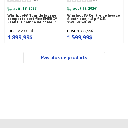
août 13, 2026
août 13, 2026
*
*
Whirlpool® Tour de lavage
Whirlpool® Centre de lavage
compacte certifiée ENERGY
électrique, 1.8 pi³ C.E.I.
STAR® à pompe de chaleur
YWET4024HW
de 24 po avec laveuse de 3,2
pi cu C.E.I. et sécheuse
PDSF
2 299,99$
PDSF
1 799,99$
électrique de 4,3 pi cu
YWFH5424SW
1 899,99$
1 599,99$
Pas plus de produits