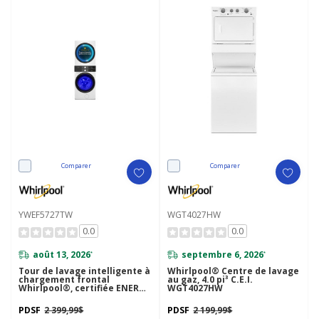
Comparer
Comparer
YWEF5727TW
WGT4027HW
0.0
0.0
août 13, 2026
septembre 6, 2026
*
*
Tour de lavage intelligente à
Whirlpool® Centre de lavage
chargement frontal
au gaz, 4.0 pi³ C.E.I.
Whirlpool®, certifiée ENERGY
WGT4027HW
STAR® de 5.2 pi cu Sécheuse
de 7.4 pi cu Sécheuse
PDSF
2 399,99$
PDSF
2 199,99$
électrique avec technologie