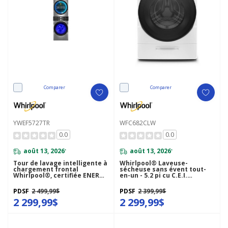
Comparer
Comparer
YWEF5727TR
WFC682CLW
0.0
0.0
août 13, 2026
août 13, 2026
*
*
Tour de lavage intelligente à
Whirlpool® Laveuse-
chargement frontal
sécheuse sans évent tout-
Whirlpool®, certifiée ENERGY
en-un - 5.2 pi cu C.E.I.
STAR® de 5.2 pi cu Sécheuse
WFC682CLW
de 7.4 pi cu Sécheuse
PDSF
2 499,99$
PDSF
2 399,99$
électrique avec technologie
de nettoyage UV et Système
2 299,99$
2 299,99$
de ventilation FreshFlow™
YWEF5727TR