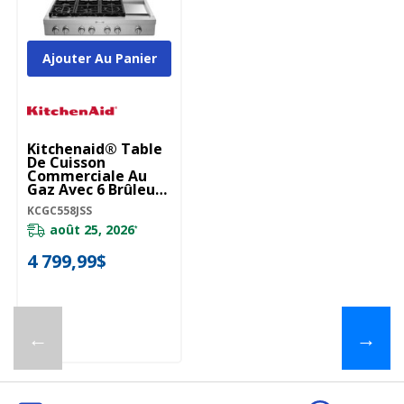
Ajouter Au Panier
Kitchenaid® Table
De Cuisson
Commerciale Au
Gaz Avec 6 Brûleurs
Et Plaque
KCGC558JSS
Chauffante - 48 Po
KCGC558JSS
août 25, 2026
*
4 799,99$
←
→