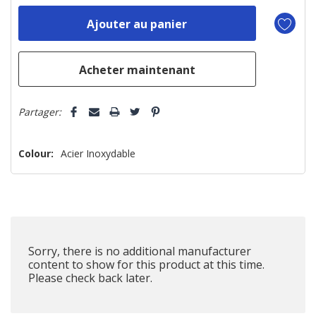
n’en
reste
plus
que
Partager:
Colour:
Acier Inoxydable
Sorry, there is no additional manufacturer
content to show for this product at this time.
Please check back later.