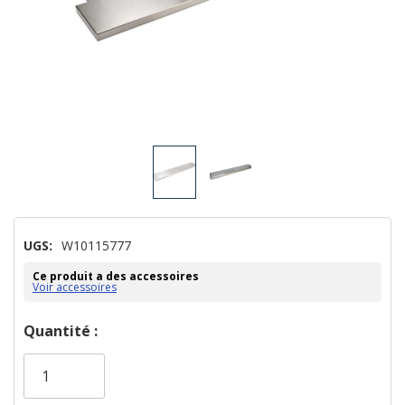
UGS:
W10115777
Ce produit a des accessoires
Voir accessoires
Dépêchez-
Quantité :
vous!
il