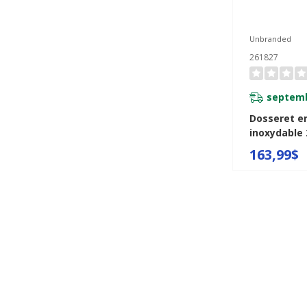
Unbranded
261827
septemb
Dosseret en
inoxydable 
163,99$