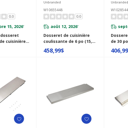
Unbranded
Unbrande
W10655448
W1028544
0.0
0.0
re 15, 2026
août 12, 2026
sept
*
*
 dosseret
Dosseret de cuisinière
Dossere
de cuisinière
coulissante de 6 po (15,2
de 30 po
te en acier
cm) - blanc W10655448
inoxyda
458,99$
406,9
- 48 po (121,9
449