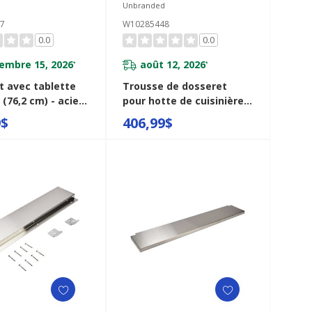
d
Unbranded
7
W10285448
0.0
0.0
embre 15, 2026
août 12, 2026
*
*
t avec tablette
Trousse de dosseret
 (76,2 cm) - acier
pour hotte de cuisinière
ble W10285447
avec tablette en acier
9$
406,99$
inoxydable - 36 po (91,4
cm) W10285448