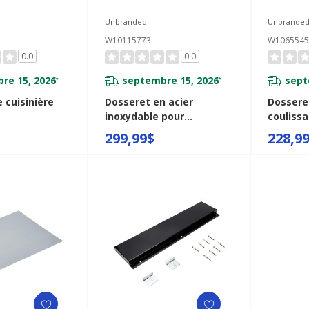
Unbranded
Unbrande
W10115773
W1065545
0.0
0.0
re 15, 2026
septembre 15, 2026
sept
*
*
 cuisinière
Dosseret en acier
Dosseret
inoxydable pour
coulissa
cuisinière de 30 po (76,2
cm) - ac
299,99$
228,9
cm) W10115773
W10655