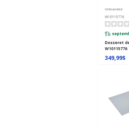
Unbranded
W10115776
septemb
Dosseret de
W10115776
349,99$