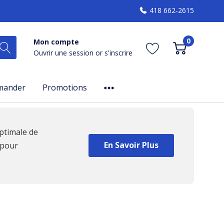
418 662-2615
0
Mon compte
Ouvrir une session
or
s'inscrire
mander
Promotions
optimale de
En Savoir Plus
 pour