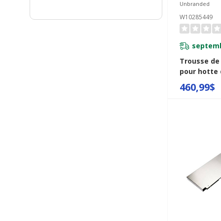
Unbranded
W10285449
septemb
Trousse de
pour hotte 
avec tablet
460,99$
inoxydable 
cm) W10285