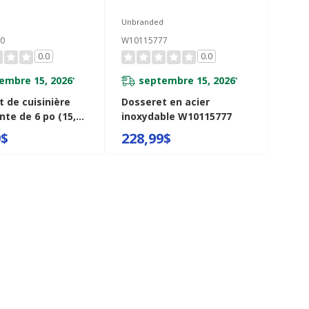
d
Unbranded
0
W10115777
0.0
0.0
embre 15, 2026
septembre 15, 2026
*
*
 de cuisinière
Dosseret en acier
nte de 6 po (15,2
inoxydable W10115777
ier inoxydable
9$
228,99$
450