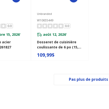
Unbranded
W10655449
0.0
0.0
re 15, 2026
août 12, 2026
*
*
 acier
Dosseret de cuisinière
261827
coulissante de 6 po (15,2
cm) - noir W10655449
109,99$
Pas plus de produits