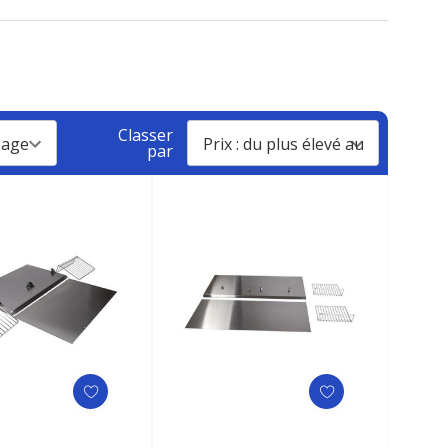
Classer
par