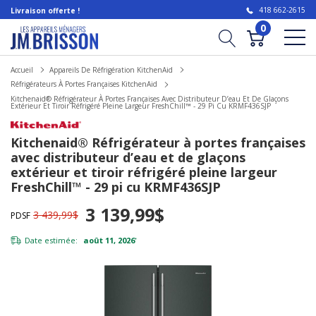
418 662-2615
Livraison offerte !
0
Accueil
Appareils De Réfrigération KitchenAid
Réfrigérateurs À Portes Françaises KitchenAid
Kitchenaid® Réfrigérateur À Portes Françaises Avec Distributeur D’eau Et De Glaçons
Extérieur Et Tiroir Réfrigéré Pleine Largeur FreshChill™ - 29 Pi Cu KRMF436SJP
Kitchenaid® Réfrigérateur à portes françaises
avec distributeur d’eau et de glaçons
extérieur et tiroir réfrigéré pleine largeur
FreshChill™ - 29 pi cu KRMF436SJP
3 139,99$
3 439,99$
PDSF
Date estimée:
août 11, 2026
*