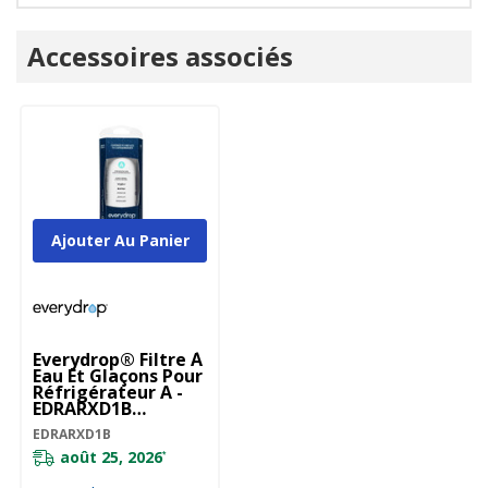
Onglet
Accessoires associés
personnalisé
Ajouter Au Panier
Everydrop® Filtre À
Eau Et Glaçons Pour
Réfrigérateur A -
EDRARXD1B
EDRARXD1B
EDRARXD1B
août 25, 2026
*