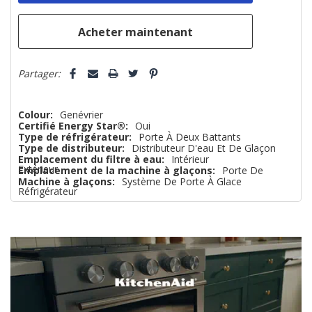
plus
que
Partager:
Colour:
Genévrier
Certifié Energy Star®:
Oui
Type de réfrigérateur:
Porte À Deux Battants
Type de distributeur:
Distributeur D'eau Et De Glaçon
Emplacement du filtre à eau:
Intérieur
Extérieur
Emplacement de la machine à glaçons:
Porte De
Machine à glaçons:
Système De Porte À Glace
Réfrigérateur