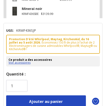
Minerai noir
KRMF436SBE
$3139.99
UGS:
KRMF436SJP
Promotion D'été Whirlpool, Maytag, KitchenAid, du 16
juillet au 5 août 2026.
Économisez 150 $ de plus à l’achat de 2
électroménagers de cuisine admissibles Whirlpool®, Maytag® ou
KitchenAid® !
Ce produit a des accessoires
Voir accessoires
Dépêchez-
Quantité :
vous!
il
n’en
reste