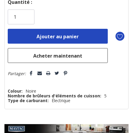
Dépêchez-
Quantité :
vous!
il
n’en
reste
plus
que
Partager:
Colour:
Noire
Nombre de brûleurs d'éléments de cuisson:
5
Type de carburant:
Électrique