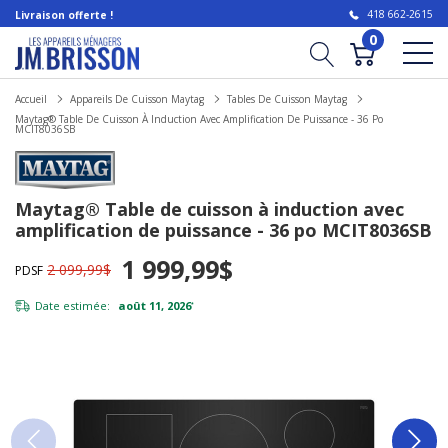
418 662-2615
Livraison offerte !
0
Accueil
Appareils De Cuisson Maytag
Tables De Cuisson Maytag
Maytag® Table De Cuisson À Induction Avec Amplification De Puissance - 36 Po
MCIT8036SB
Maytag® Table de cuisson à induction avec
amplification de puissance - 36 po MCIT8036SB
1 999,99$
2 099,99$
PDSF
Date estimée:
août 11, 2026
*