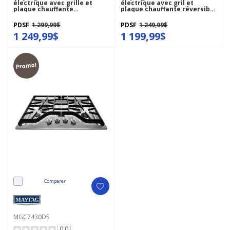
électrique avec grille et
électrique avec gril et
plaque chauffante
plaque chauffante réversible
réversibles - 30 po
- 30 po MEC8830HB
MEC8830HS
PDSF
1 299,99$
PDSF
1 249,99$
1 249,99$
1 199,99$
Promo!
Comparer
MGC7430DS
0.0