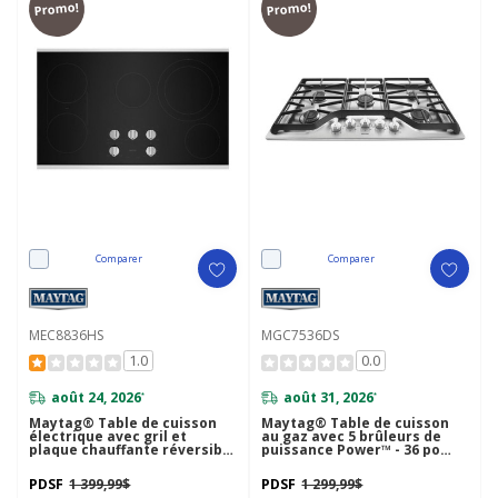
Promo!
Promo!
Comparer
Comparer
MEC8836HS
MGC7536DS
1.0
0.0
août 24, 2026
août 31, 2026
*
*
Maytag® Table de cuisson
Maytag® Table de cuisson
électrique avec gril et
au gaz avec 5 brûleurs de
plaque chauffante réversible
puissance Power™ - 36 po
- 36 po MEC8836HS
MGC7536DS
PDSF
1 399,99$
PDSF
1 299,99$