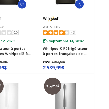
6SV
WRFF5333PV
0.0
4.3
 12, 2026
septembre 14, 2026
*
*
rateur à portes
Whirlpool® Réfrigérateur
ses Whirlpool® à
à portes françaises de 33
 familiale et
po - 22 pi cu WRFF5333PV
39,99$
PDSF
2 789,99$
 températures
99$
2 539,99$
s de 29 pi cu
36SV
!
Promo!