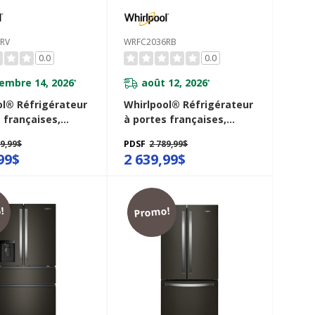
RV
WRFC2036RB
0.0
0.0
embre 14, 2026
août 12, 2026
*
*
ol® Réfrigérateur
Whirlpool® Réfrigérateur
 françaises,
à portes françaises,
eur de comptoir
profondeur de comptoir
39,99$
PDSF
2 789,99$
lateur inférieur -
et congélateur inférieur -
99$
2 639,99$
0picu
36po - 20picu
36RV
WRFC2036RB
!
Promo!