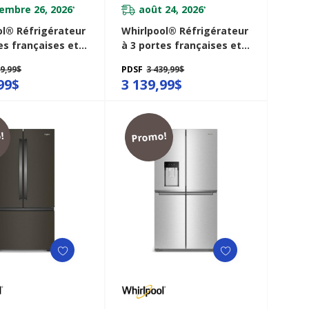
embre 26, 2026
août 24, 2026
*
*
ol® Réfrigérateur
Whirlpool® Réfrigérateur
es françaises et
à 3 portes françaises et
eur de comptoir
profondeur de comptoir
39,99$
PDSF
3 439,99$
e de 36 po - 23.4
véritable de 36 po - 23.4
99$
3 139,99$
RFC5036RV
pi cu WRFC5236RZ
!
Promo!