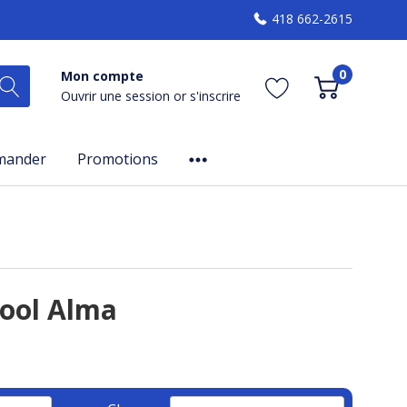
418 662-2615
0
Mon compte
Ouvrir une session
or
s'inscrire
mander
Promotions
pool Alma