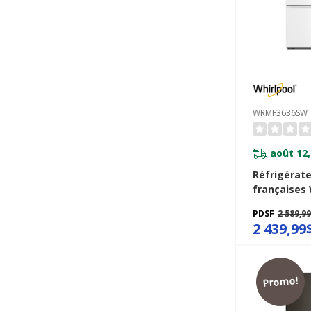
WRMF3636SW
août 12,
Réfrigérate
françaises 
capacité fa
PDSF
2 589,9
tiroir à te
2 439,99
flexibles de
WRMF3636
Promo!