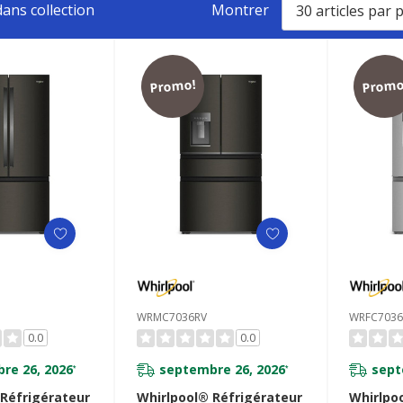
ans collection
Montrer
Promo!
Promo
WRMC7036RV
WRFC703
0.0
0.0
re 26, 2026
septembre 26, 2026
sept
*
*
 Réfrigérateur
Whirlpool® Réfrigérateur
Whirlpo