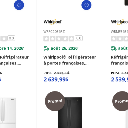
WRFC2036RZ
WRMF363
0.0
0.0
re 14, 2026
août 26, 2026
août
*
*
 Réfrigérateur
Whirlpool® Réfrigérateur
Réfrigé
ançaises,
à portes françaises,
françai
 de comptoir
profondeur de comptoir
capacité
9$
PDSF
2 839,99$
PDSF
2 7
eur inférieur -
et congélateur inférieur -
tiroir à
$
2 639,99$
2 539,
cu
36po - 20picu
flexible
RW
WRFC2036RZ
WRMF36
Promo!
Promo