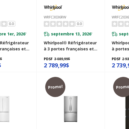
WRFC3036RW
WRFC2036
0.0
0.0
re 1er, 2026
septembre 13, 2026
sept
*
*
 Réfrigérateur
Whirlpool® Réfrigérateur
Whirlpo
françaises et
à 3 portes françaises et
à portes
 de comptoir
profondeur de comptoir
profond
9$
PDSF
3 089,99$
PDSF
2 9
 36 po - 24 pi
véritable de 36 po - 24 pi
et congé
$
2 789,99$
2 739,
36RZ
cu WRFC3036RW
36po - 2
WRFC20
Promo!
Promo