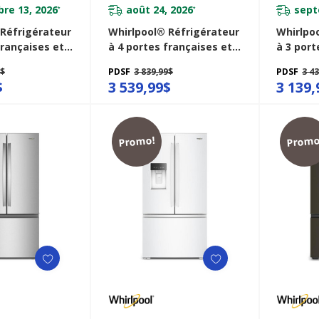
re 13, 2026
août 24, 2026
sept
*
*
 Réfrigérateur
Whirlpool® Réfrigérateur
Whirlpo
françaises et
à 4 portes françaises et
à 3 port
 de comptoir
profondeur de comptoir
profond
9$
PDSF
3 839,99$
PDSF
3 4
 36 po - 22 pi
véritable de 36 po - 22 pi
véritabl
$
3 539,99$
3 139,
36RZ
cu WRMC5036RZ
pi cu W
Promo!
Promo