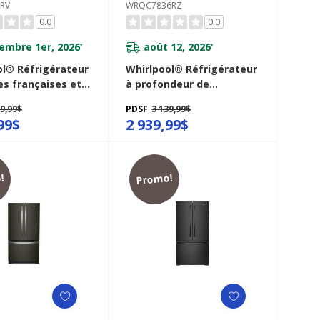
RV
WRQC7836RZ
0.0
0.0
embre 1er, 2026
août 12, 2026
*
*
ol® Réfrigérateur
Whirlpool® Réfrigérateur
es françaises et
à profondeur de
eur de comptoir
comptoir à 4 portes avec
39,99$
PDSF
3 139,99$
e de 36 po - 24 pi
machine à glaçons dans
99$
2 939,99$
3036RV
la porte de 36 po
WRQC7836RZ
!
Promo!