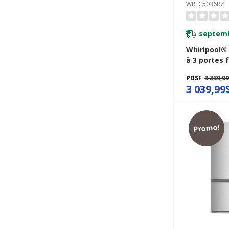
WRFC5036RZ
septemb
Whirlpool®
à 3 portes 
profondeur
PDSF
3 339,9
véritable de
3 039,99
pi cu WRFC
Promo!