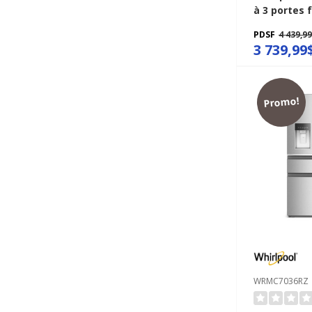
à 3 portes 
profondeur
PDSF
4 439,9
véritable de
3 739,99
pi cu WRFC
Promo!
WRMC7036RZ