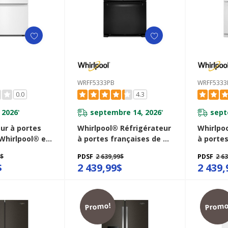
WRFF5333PB
WRFF533
0.0
4.3
 2026
septembre 14, 2026
sept
*
*
ur à portes
Whirlpool® Réfrigérateur
Whirlpo
Whirlpool® et
à portes françaises de 33
à portes
miliale et
po - 22 pi cu WRFF5333PB
po - 22
9$
PDSF
2 639,99$
PDSF
2 6
mpératures
$
2 439,99$
2 439,
 29 pi cu
SW
Promo!
Promo