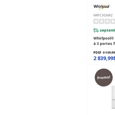
WRFC3036RZ
septemb
Whirlpool®
à 3 portes 
profondeur
PDSF
3 139,9
véritable de
2 839,99
cu WRFC30
Promo!