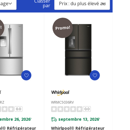
Classer
par
!
Promo!
6RZ
WRMC5036RV
0.0
0.0
embre 26, 2026
septembre 13, 2026
*
*
ol® Réfrigérateur
Whirlpool® Réfrigérateur