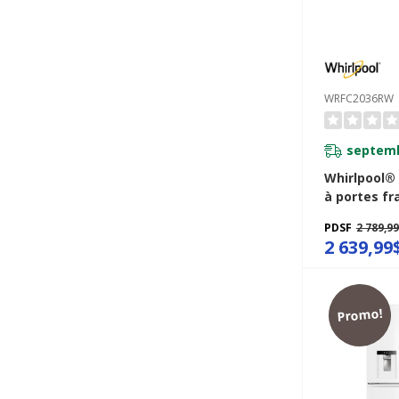
WRFC2036RW
septemb
Whirlpool®
à portes fr
profondeur
PDSF
2 789,9
et congélat
2 639,99
36po - 20pi
WRFC2036
Promo!