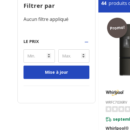
44
produits d
Filtrer par
Aucun filtre appliqué
Promo!
LE PRIX
Mise à jour
WRFC7036RV
septemb
Whirlpool®