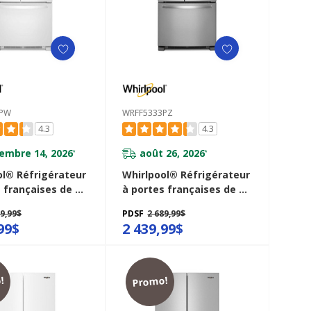
3PW
WRFF5333PZ
4.3
4.3
embre 14, 2026
août 26, 2026
*
*
ol® Réfrigérateur
Whirlpool® Réfrigérateur
 françaises de 33
à portes françaises de 33
 pi cu WRFF5333PW
po - 22 pi cu WRFF5333PZ
39,99$
PDSF
2 689,99$
99$
2 439,99$
!
Promo!