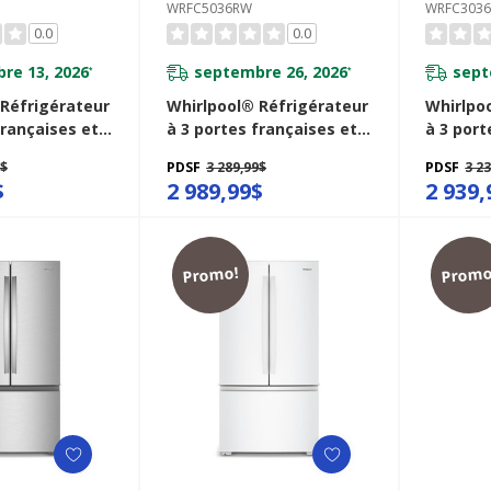
WRFC5036RW
WRFC3036
0.0
0.0
re 13, 2026
septembre 26, 2026
sept
*
*
 Réfrigérateur
Whirlpool® Réfrigérateur
Whirlpo
françaises et
à 3 portes françaises et
à 3 port
 de comptoir
profondeur de comptoir
profond
9$
PDSF
3 289,99$
PDSF
3 2
 36 po - 23.4
véritable de 36 po - 23.4
véritabl
$
2 989,99$
2 939,
5036RZ
pi cu WRFC5036RW
cu WRFC
Promo!
Promo