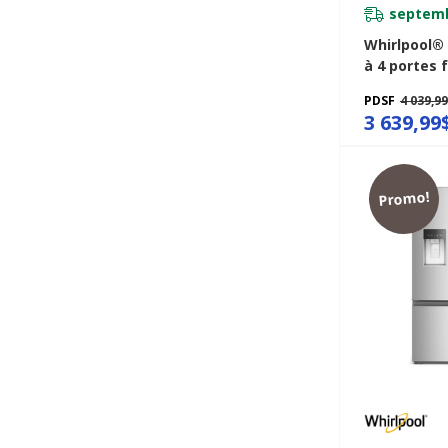
septemb
Whirlpool®
à 4 portes 
profondeur
PDSF
4 039,9
véritable de
3 639,99
cu WRMC70
Promo!