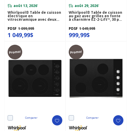
août 13, 2026
août 29, 2026
*
*
Whirlpool® Table de cuisson
Whirlpool® Table de cuisson
électrique en
au gaz avec grilles en fonte
vitrocéramique avec deux
à charnière EZ-2-Lift™, 30 po
éléments radiants doubles -
WCGK5030PB
30 po WCE77US0HS
PDSF
1 099,99$
PDSF
1 049,99$
1 049,99$
999,99$
Promo!
Promo!
Comparer
Comparer