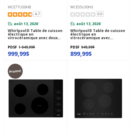
WCE77US0HB
WCE55US0HS
4.7
0.0
août 13, 2026
août 13, 2026
*
*
Whirlpool® Table de cuisson
Whirlpool® Table de cuisson
électrique en
électrique en
vitrocéramique avec deux
vitrocéramique avec
éléments radiants doubles -
élément radiant double - 30
30 po WCE77US0HB
po WCE55US0HS
PDSF
1 049,99$
PDSF
949,99$
999,99$
899,99$
Promo!