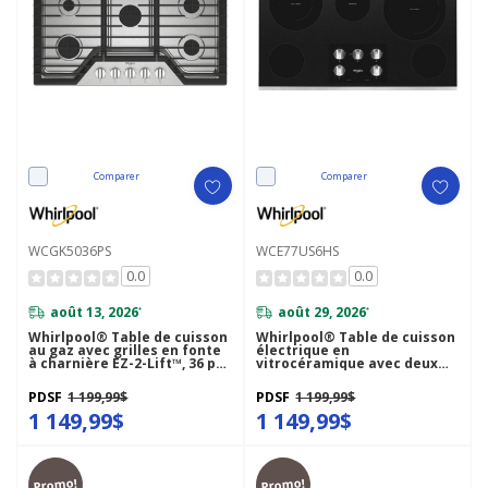
Comparer
Comparer
WCGK5036PS
WCE77US6HS
0.0
0.0
août 13, 2026
août 29, 2026
*
*
Whirlpool® Table de cuisson
Whirlpool® Table de cuisson
au gaz avec grilles en fonte
électrique en
à charnière EZ-2-Lift™, 36 po
vitrocéramique avec deux
WCGK5036PS
éléments radiants doubles -
36 po WCE77US6HS
PDSF
1 199,99$
PDSF
1 199,99$
1 149,99$
1 149,99$
Promo!
Promo!