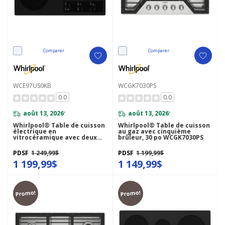
Comparer
Comparer
WCE97US0KB
WCGK7030PS
0.0
0.0
août 13, 2026
août 13, 2026
*
*
Whirlpool® Table de cuisson
Whirlpool® Table de cuisson
électrique en
au gaz avec cinquième
vitrocéramique avec deux
brûleur, 30 po WCGK7030PS
éléments radiants doubles -
30 po WCE97US0KB
PDSF
1 249,99$
PDSF
1 199,99$
1 199,99$
1 149,99$
Promo!
Promo!