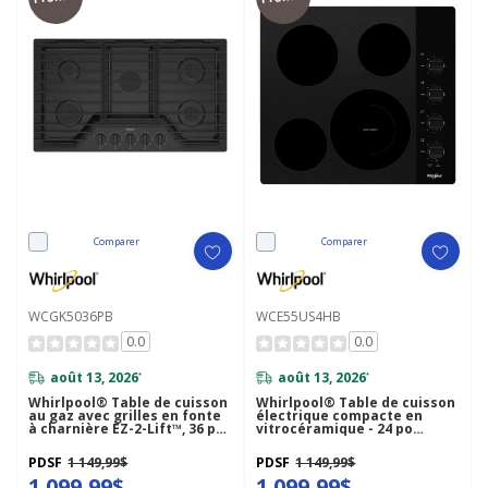
Comparer
Comparer
WCGK5036PB
WCE55US4HB
0.0
0.0
août 13, 2026
août 13, 2026
*
*
Whirlpool® Table de cuisson
Whirlpool® Table de cuisson
au gaz avec grilles en fonte
électrique compacte en
à charnière EZ-2-Lift™, 36 po
vitrocéramique - 24 po
WCGK5036PB
WCE55US4HB
PDSF
1 149,99$
PDSF
1 149,99$
1 099,99$
1 099,99$