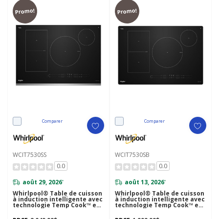
Promo!
Promo!
Comparer
Comparer
WCIT7530SS
WCIT7530SB
0.0
0.0
août 29, 2026
août 13, 2026
*
*
Whirlpool® Table de cuisson
Whirlpool® Table de cuisson
à induction intelligente avec
à induction intelligente avec
technologie Temp Cook™ et
technologie Temp Cook™ et
revêtement WipeClean™ - 30
revêtement WipeClean™ - 30
po WCIT7530SS
po WCIT7530SB