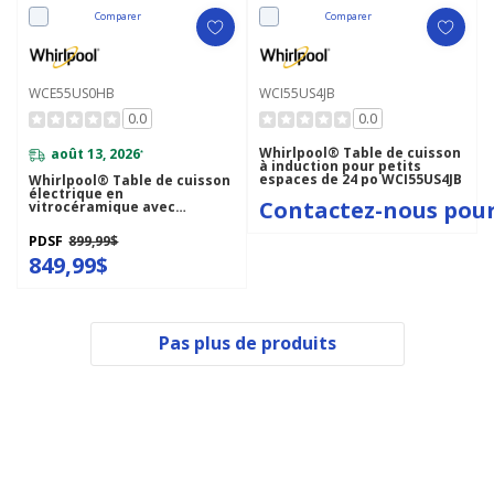
Comparer
Comparer
WCE55US0HB
WCI55US4JB
0.0
0.0
Whirlpool® Table de cuisson
août 13, 2026
*
à induction pour petits
espaces de 24 po WCI55US4JB
Whirlpool® Table de cuisson
électrique en
Contactez-nous pour
vitrocéramique avec
élément radiant double - 30
po WCE55US0HB
PDSF
899,99$
849,99$
Pas plus de produits