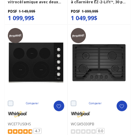
vitrocéramique avec deux
à charnière EZ-2-Lift™, 30 po
éléments radiants doubles -
WCGK5030PS
36 po WCE77US6HB
PDSF
1 149,99$
PDSF
1 099,99$
1 099,99$
1 049,99$
Promo!
Promo!
Comparer
Comparer
WCE77US0HS
WCGK5030PB
4.7
0.0