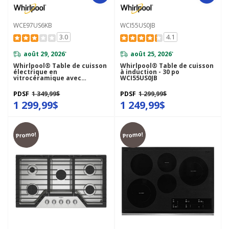
WCE97US6KB
WCI55US0JB
3.0
4.1
août 29, 2026
août 25, 2026
*
*
Whirlpool® Table de cuisson
Whirlpool® Table de cuisson
électrique en
à induction - 30 po
vitrocéramique avec
WCI55US0JB
élément radiant triple - 36
po WCE97US6KB
PDSF
1 349,99$
PDSF
1 299,99$
1 299,99$
1 249,99$
Promo!
Promo!