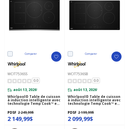
Comparer
Comparer
WCIT7536SS
WCIT7536SB
0.0
0.0
août 13, 2026
août 13, 2026
*
*
Whirlpool® Table de cuisson
Whirlpool® Table de cuisson
à induction intelligente avec
à induction intelligente avec
technologie Temp Cook™ et
technologie Temp Cook™ et
revêtement WipeClean™ - 36
revêtement WipeClean™ - 36
po WCIT7536SS
po WCIT7536SB
PDSF
2 249,99$
PDSF
2 199,99$
2 149,99$
2 099,99$