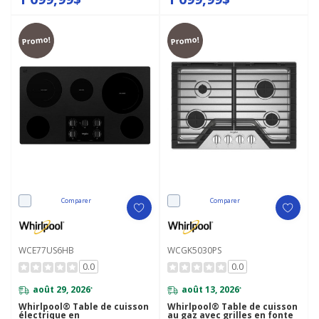
Promo!
Promo!
Comparer
Comparer
WCE77US6HB
WCGK5030PS
0.0
0.0
août 29, 2026
août 13, 2026
*
*
Whirlpool® Table de cuisson
Whirlpool® Table de cuisson
électrique en
au gaz avec grilles en fonte