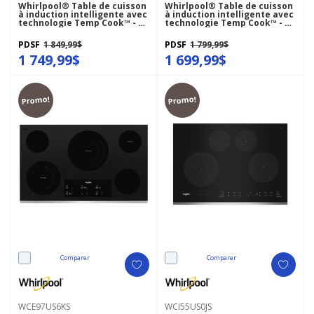
Whirlpool® Table de cuisson
Whirlpool® Table de cuisson
à induction intelligente avec
à induction intelligente avec
technologie Temp Cook™ - 30
technologie Temp Cook™ - 30
po WCIT7030SS
po WCIT7030SB
PDSF
1 849,99$
PDSF
1 799,99$
1 749,99$
1 699,99$
Promo!
Promo!
Comparer
Comparer
WCE97US6KS
WCI55US0JS