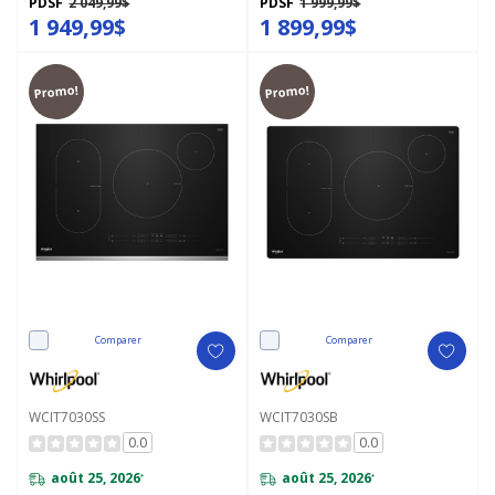
PDSF
2 049,99$
PDSF
1 999,99$
1 949,99$
1 899,99$
Promo!
Promo!
Comparer
Comparer
WCIT7030SS
WCIT7030SB
0.0
0.0
août 25, 2026
août 25, 2026
*
*