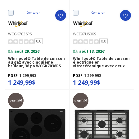
Comparer
Comparer
WCGK7036PS
WCE97US0KS
0.0
0.0
août 29, 2026
août 13, 2026
*
*
Whirlpool® Table de cuisson
Whirlpool® Table de cuisson
au gaz avec cinquième
électrique en
brûleur, 36 po WCGK7036PS
vitrocéramique avec deux
éléments radiants doubles -
30 po WCE97US0KS
PDSF
1 299,99$
PDSF
1 299,99$
1 249,99$
1 249,99$
Promo!
Promo!