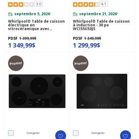
3.0
4.1
septembre 5, 2026
septembre 21, 2026
*
*
Whirlpool® Table de cuisson
Whirlpool® Table de cuisson
électrique en
à induction - 30 po
vitrocéramique avec
WCI55US0JS
élément radiant triple - 36
po WCE97US6KS
PDSF
1 399,99$
PDSF
1 349,99$
1 349,99$
1 299,99$
Promo!
Promo!
Comparer
Comparer